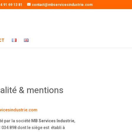
 4 91 69 13 81
contact@mbservicesindustrie.com
CT
ialité & mentions
rvicesindustrie.com
é par la société
MB Services Industrie
,
 034 898 dont le siège est établi à