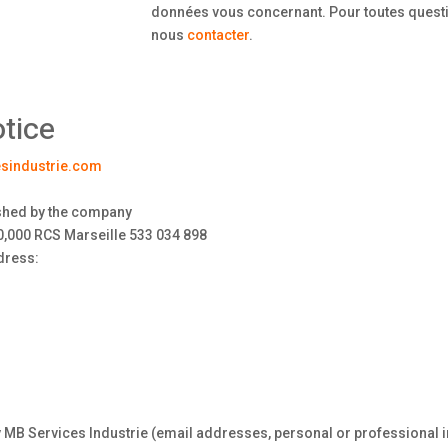
données vous concernant. Pour toutes questio
nous
contacter
.
otice
esindustrie.com
shed by the company
50,000 RCS Marseille 533 034 898
ddress:
y MB Services Industrie (email addresses, personal or professional in