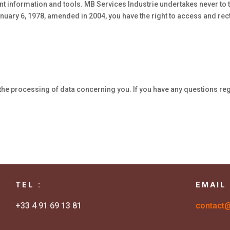
nt information and tools. MB Services Industrie undertakes never to t
January 6, 1978, amended in 2004, you have the right to access and re
the processing of data concerning you. If you have any questions rega
TEL :
EMAIL
+33 4 91 69 13 81
contact@